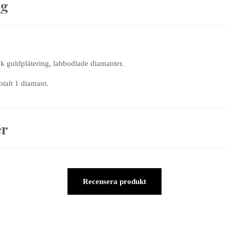
ng
18k guldplätering, labbodlade diamanter.
talt 1 diamant.
er
Recensera produkt