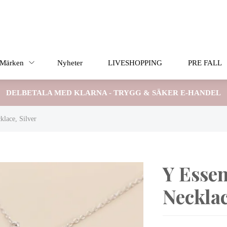
Märken
Nyheter
LIVESHOPPING
PRE FALL
DELBETALA MED KLARNA - TRYGG & SÄKER E-HANDEL
lace, Silver
Y Esse
Necklac