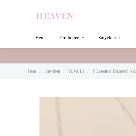
Hem
Produkter
Smycken
Hem
/
Smycken
/
YLVA LI
/
Y Essential Diamond Neck