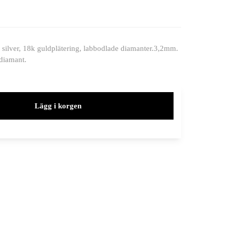
 silver, 18k guldplätering, labbodlade diamanter.3,2mm.
 diamant.
Lägg i korgen