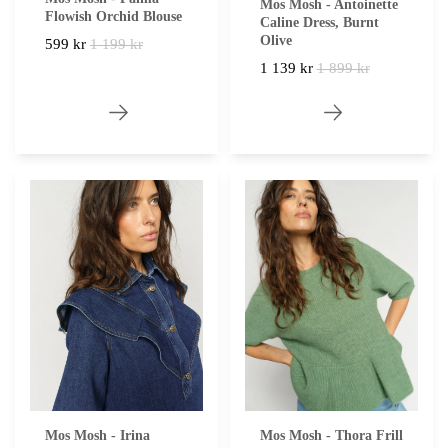
Mos Mosh - Antoinette
Flowish Orchid Blouse
Caline Dress, Burnt
Olive
599 kr
1 199 kr
1 139 kr
1 899 kr
Mos Mosh - Thora Frill
Mos Mosh - Irina