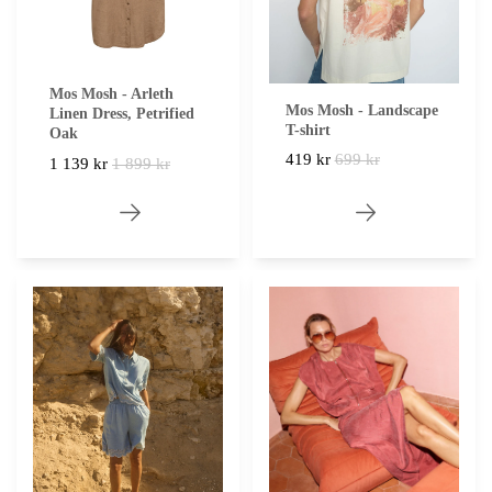
Mos Mosh - Arleth
Mos Mosh - Landscape
Linen Dress, Petrified
T-shirt
Oak
419 kr
699 kr
1 139 kr
1 899 kr