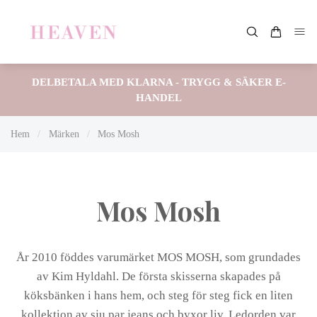
DELBETALA MED KLARNA - TRYGG & SÄKER E-
HANDEL
Hem
/
Märken
/
Mos Mosh
Mos Mosh
År 2010 föddes varumärket MOS MOSH, som grundades
av Kim Hyldahl. De första skisserna skapades på
köksbänken i hans hem, och steg för steg fick en liten
kollektion av sju par jeans och byxor liv. Ledorden var