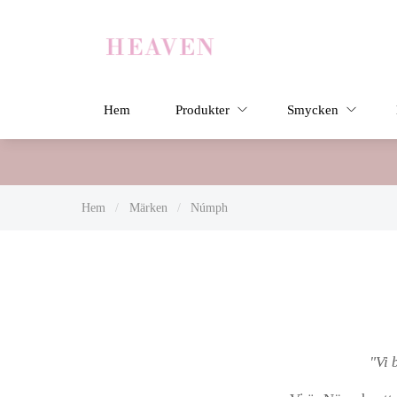
Hem
Produkter
Smycken
Hem
/
Märken
/
Númph
"Vi 