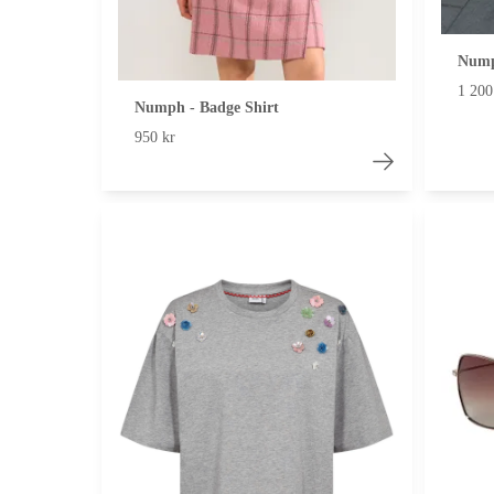
Nump
1 200
Numph - Badge Shirt
950 kr