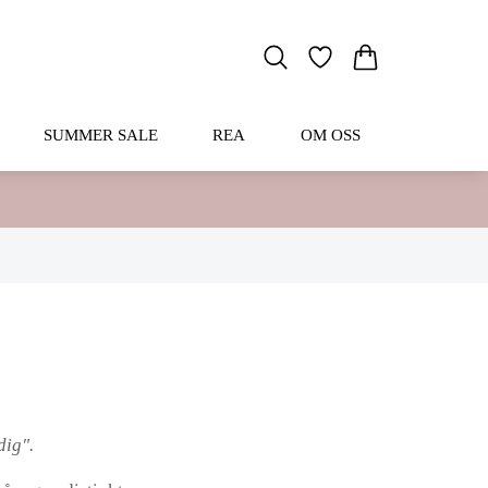
SUMMER SALE
REA
OM OSS
dig".