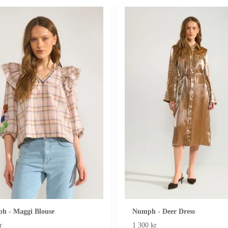
h - Maggi Blouse
Numph - Deer Dress
r
1 300 kr