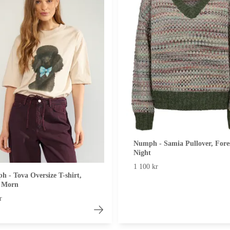
Numph - Samia Pullover, Fore
Night
1 100 kr
 - Tova Oversize T-shirt,
 Morn
r