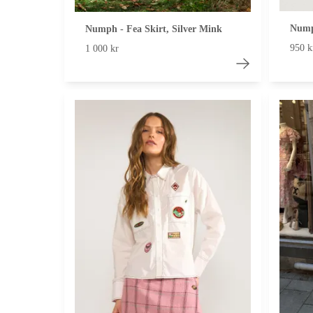
Nump
Numph - Fea Skirt, Silver Mink
950 k
1 000 kr