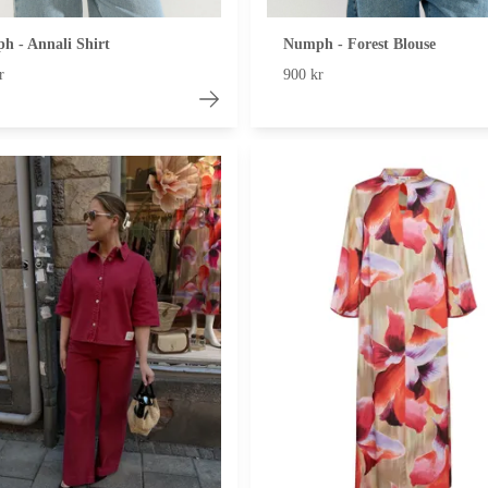
h - Annali Shirt
Numph - Forest Blouse
r
900 kr