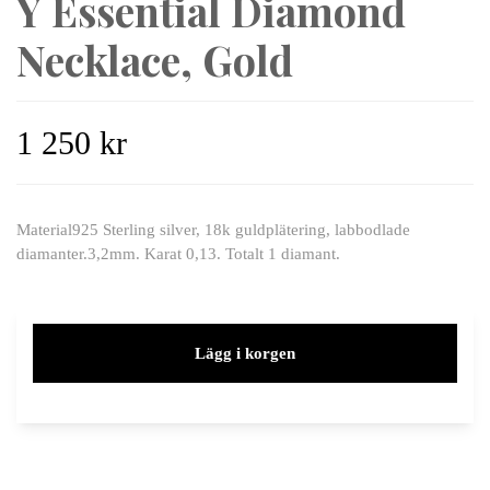
Y Essential Diamond
Necklace, Gold
1 250 kr
Material925 Sterling silver, 18k guldplätering, labbodlade
diamanter.3,2mm. Karat 0,13. Totalt 1 diamant.
Lägg i korgen