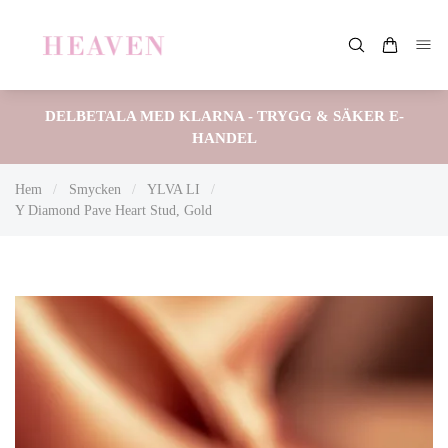
DELBETALA MED KLARNA - TRYGG & SÄKER E-
HANDEL
Hem
/
Smycken
/
YLVA LI
/
Y Diamond Pave Heart Stud, Gold