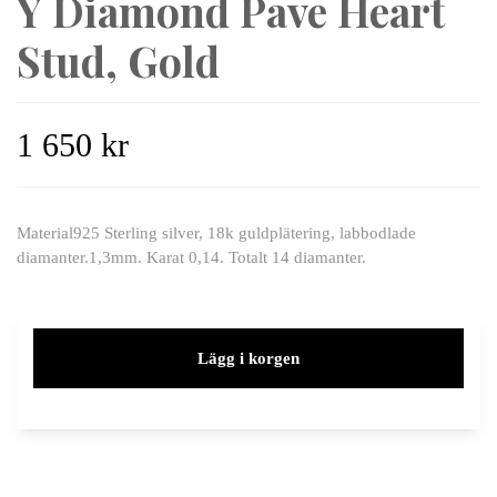
Y Diamond Pave Heart
Stud, Gold
1 650 kr
Material925 Sterling silver, 18k guldplätering, labbodlade
diamanter.1,3mm. Karat 0,14. Totalt 14 diamanter.
Lägg i korgen