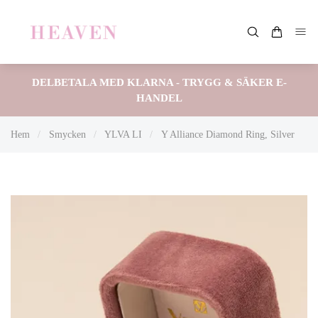
DELBETALA MED KLARNA - TRYGG & SÄKER E-
HANDEL
Hem
/
Smycken
/
YLVA LI
/
Y Alliance Diamond Ring, Silver