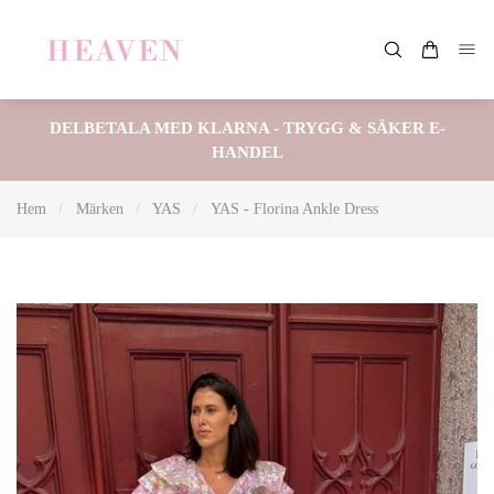
DELBETALA MED KLARNA - TRYGG & SÄKER E-
HANDEL
Hem
/
Märken
/
YAS
/
YAS - Florina Ankle Dress