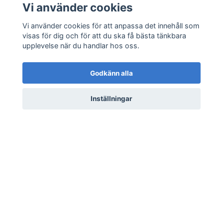
Liveshopping
Vi använder cookies
Vi använder cookies för att anpassa det innehåll som
Sociala medier
visas för dig och för att du ska få bästa tänkbara
upplevelse när du handlar hos oss.
Godkänn alla
Prenumerera på vårt nyhetsbrev
Inställningar
Prenumerera
© 2026 HEAVEN