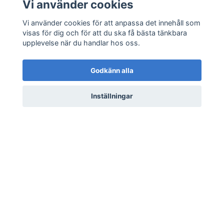
Vi använder cookies
Vi använder cookies för att anpassa det innehåll som
Sociala medier
visas för dig och för att du ska få bästa tänkbara
upplevelse när du handlar hos oss.
Godkänn alla
Prenumerera på vårt nyhetsbrev
Inställningar
Prenumerera
© 2026 HEAVEN