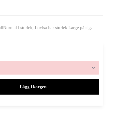
Normal i storlek, Lovisa har storlek Large på sig.
Lägg i korgen