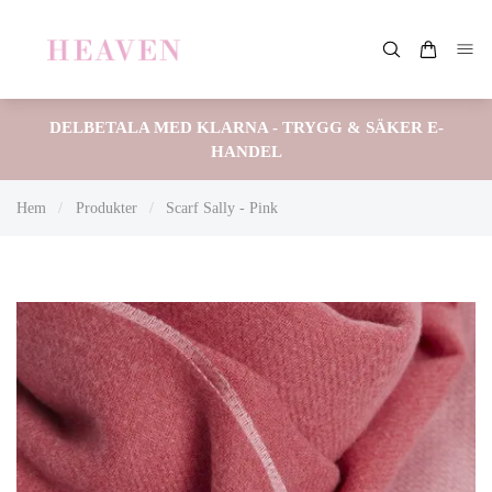
DELBETALA MED KLARNA - TRYGG & SÄKER E-
HANDEL
Hem
/
Produkter
/
Scarf Sally - Pink