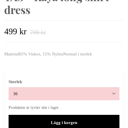
dress
499 kr
799 kr
Material85% Viskos, 15% NylonNormal i storlek
Storlek
Produkten är tyvärr slut i lager.
Lägg i korgen