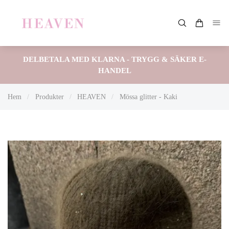
DELBETALA MED KLARNA - TRYGG & SÄKER E-
HANDEL
Hem
/
Produkter
/
HEAVEN
/
Mössa glitter - Kaki