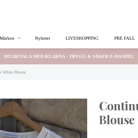
Märken
Nyheter
LIVESHOPPING
PRE FALL
DELBETALA MED KLARNA - TRYGG & SÄKER E-HANDEL
a White Blouse
Contin
Blouse