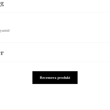
ng
lyamid
er
Recensera produkt