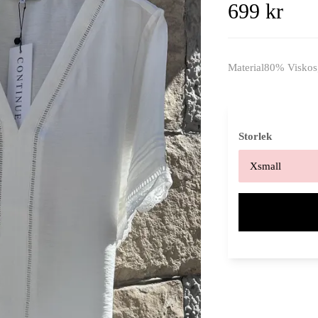
699 kr
Material80% Viskos
Storlek