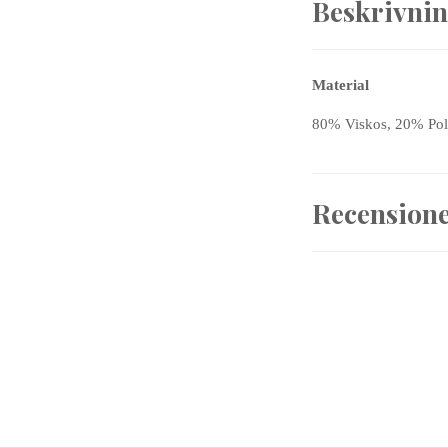
Beskrivni
Material
80% Viskos, 20% Po
Recension