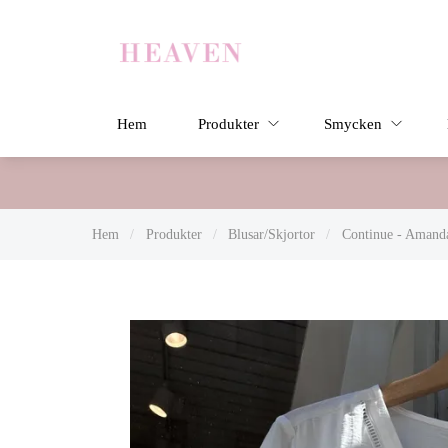
Hem
Produkter
Smycken
Hem
/
Produkter
/
Blusar/Skjortor
/
Continue - Amand