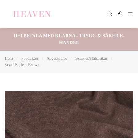
DELBETALA MED KLARNA - TRYGG & SÄKER E-
HANDEL
Hem
/
Produkter
/
Accessoarer
/
Scarves/Halsdukar
/
Scarf Sally - Brown